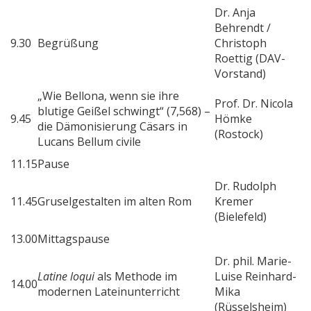
Dr. Anja
Behrendt /
9.30
Begrüßung
Christoph
Roettig (DAV-
Vorstand)
„Wie Bellona, wenn sie ihre
Prof. Dr. Nicola
blutige Geißel schwingt“ (7,568) –
9.45
Hömke
die Dämonisierung Cäsars in
(Rostock)
Lucans Bellum civile
11.15
Pause
Dr. Rudolph
11.45
Gruselgestalten im alten Rom
Kremer
(Bielefeld)
13.00
Mittagspause
Dr. phil. Marie-
Latine loqui
als Methode im
Luise Reinhard-
14.00
modernen Lateinunterricht
Mika
(Rüsselsheim)