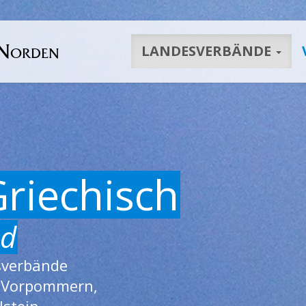
 Norden
LANDESVERBÄNDE
Griechisch
nd
sverbände
-Vorpommern,