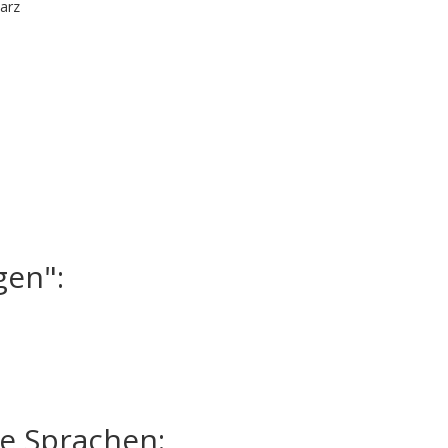
arz
gen":
te Sprachen: