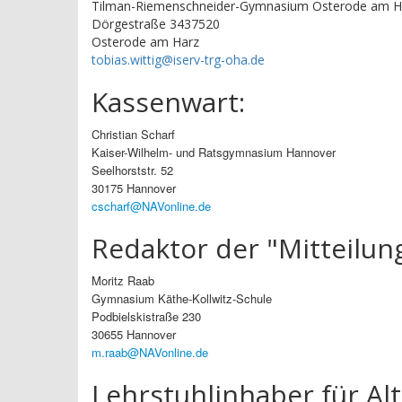
Tilman-Riemenschneider-Gymnasium Osterode am H
Dörgestraße 3437520
Osterode am Harz
tobias.wittig@iserv-trg-oha.de
Kassenwart:
Christian Scharf
Kaiser-Wilhelm- und Ratsgymnasium Hannover
Seelhorststr. 52
30175 Hannover
cscharf@NAVonline.de
Redaktor der "Mitteilun
Moritz Raab
Gymnasium Käthe-Kollwitz-Schule
Podbielskistraße 230
30655 Hannover
m.raab@NAVonline.de
Lehrstuhlinhaber für Al