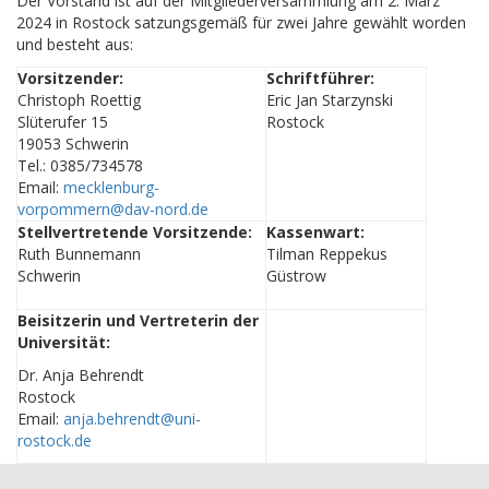
Der Vorstand ist auf der Mitgliederversammlung am 2. März
2024 in Rostock satzungsgemäß für zwei Jahre gewählt worden
und besteht aus:
Vorsitzender:
Schriftführer:
Christoph Roettig
Eric Jan Starzynski
Slüterufer 15
Rostock
19053 Schwerin
Tel.: 0385/734578
Email:
mecklenburg-
vorpommern@dav-nord.de
Stellvertretende Vorsitzende:
Kassenwart:
Ruth Bunnemann
Tilman Reppekus
Schwerin
Güstrow
Beisitzerin und Vertreterin der
Universität:
Dr. Anja Behrendt
Rostock
Email:
anja.behrendt@uni-
rostock.de